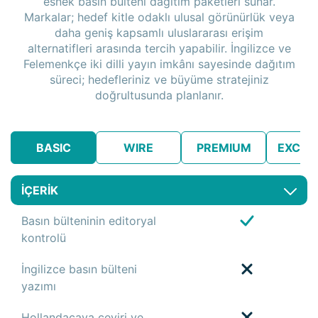
esnek basın bülteni dağıtım paketleri sunar.
Markalar; hedef kitle odaklı ulusal görünürlük veya
daha geniş kapsamlı uluslararası erişim
alternatifleri arasında tercih yapabilir. İngilizce ve
Felemenkçe iki dilli yayın imkânı sayesinde dağıtım
süreci; hedefleriniz ve büyüme stratejiniz
doğrultusunda planlanır.
BASIC
WIRE
PREMIUM
EXCLU
İÇERİK
Basın bülteninin editoryal
kontrolü
İngilizce basın bülteni
yazımı
Hollandacaya çeviri ve