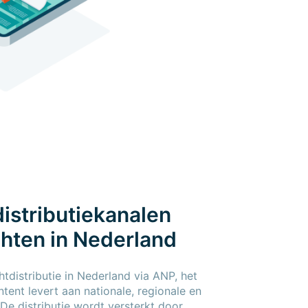
distributiekanalen
chten in Nederland
tdistributie in Nederland via ANP, het
tent levert aan nationale, regionale en
 De distributie wordt versterkt door