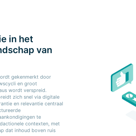
e in het
andschap van
ordt gekenmerkt door
wscycli en groot
aus wordt verspreid.
eidt zich snel via digitale
antie en relevantie centraal
ctureerde
aankondigingen te
dactionele contexten, met
ap dat inhoud boven ruis