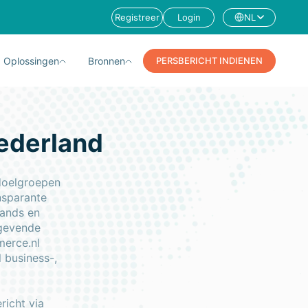
Registreer
Login
NL
Oplossingen
Bronnen
PERSBERICHT INDIENEN
Nederland
 doelgroepen
nsparante
lands en
ngevende
merce.nl
 business-,
richt via