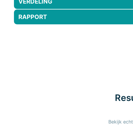
VERDELING
RAPPORT
Resu
Bekijk ech