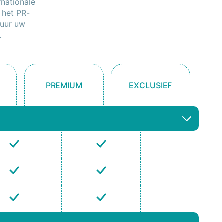
rnationale
 het PR-
tuur uw
.
PREMIUM
EXCLUSIEF
×
×