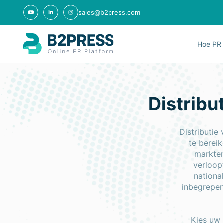
sales@b2press.com
Hoe PR 
Distribu
Distributie
te berei
markten
verloop
nationa
inbegrepen
Kies uw 