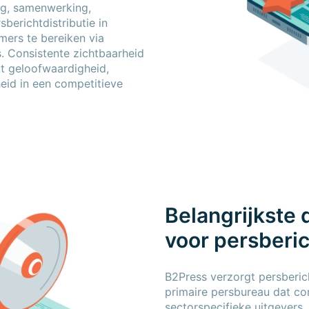
ng, samenwerking,
sberichtdistributie in
ers te bereiken via
. Consistente zichtbaarheid
t geloofwaardigheid,
eid in een competitieve
Belangrijkste 
voor persberi
B2Press verzorgt persberich
primaire persbureau dat con
sectorspecifieke uitgevers.