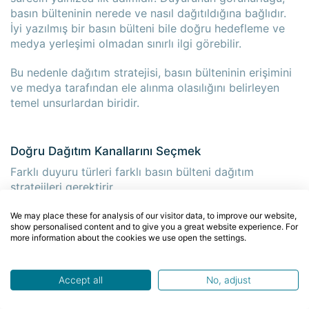
basın bülteninin nerede ve nasıl dağıtıldığına bağlıdır.
İyi yazılmış bir basın bülteni bile doğru hedefleme ve
medya yerleşimi olmadan sınırlı ilgi görebilir.
Bu nedenle dağıtım stratejisi, basın bülteninin erişimini
ve medya tarafından ele alınma olasılığını belirleyen
temel unsurlardan biridir.
Doğru Dağıtım Kanallarını Seçmek
Farklı duyuru türleri farklı basın bülteni dağıtım
stratejileri gerektirir.
Dağıtım planı oluştururken şu kanallar
We may place these for analysis of our visitor data, to improve our website,
show personalised content and to give you a great website experience. For
değerlendirilebilir:
more information about the cookies we use open the settings.
Sektöre özel medya kuruluşları
Accept all
No, adjust
Bölgesel veya ülke bazlı yayınlar