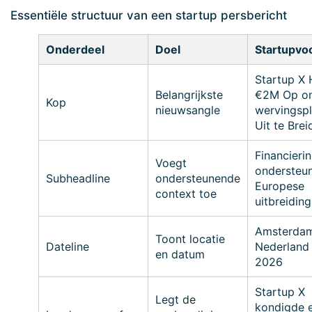
Essentiële structuur van een startup persbericht
Onderdeel
Doel
Startupvo
Startup X 
Belangrijkste
€2M Op om
Kop
nieuwsangle
wervingsp
Uit te Brei
Financieri
Voegt
ondersteu
Subheadline
ondersteunende
Europese
context toe
uitbreiding
Amsterdam
Toont locatie
Dateline
Nederland 
en datum
2026
Startup X
Legt de
kondigde 