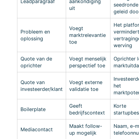
Leadparagraaf
aankondiging
seedronde
uit
geleid do
Het platfo
Voegt
Probleem en
verminder
marktrelevantie
oplossing
vertraging
toe
werving
Quote van de
Voegt menselijk
Oprichter 
oprichter
perspectief toe
marktuitda
Investeerd
Quote van
Voegt externe
het
investeerder/klant
validatie toe
marktpoten
Geeft
Korte
Boilerplate
bedrijfscontext
startupbes
Maakt follow-
Naam, e-ma
Mediacontact
up mogelijk
telefoonn