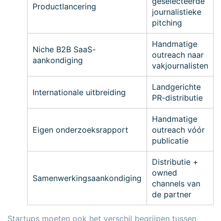
geselecteerde
Productlancering
journalistieke
pitching
Handmatige
Niche B2B SaaS-
outreach naar
aankondiging
vakjournalisten
Landgerichte
Internationale uitbreiding
PR-distributie
Handmatige
Eigen onderzoeksrapport
outreach vóór
publicatie
Distributie +
owned
Samenwerkingsaankondiging
channels van
de partner
Startups moeten ook het verschil begrijpen tussen