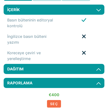
İÇERİK
Basın bülteninin editoryal
kontrolü
İngilizce basın bülteni
yazımı
Koreceye çeviri ve
yerelleştirme
DAĞITIM
RAPORLAMA
€400
SEÇ