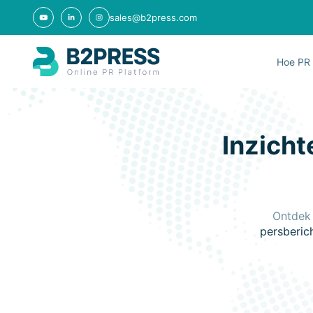
sales@b2press.com
Hoe PR 
Inzicht
Ontdek 
persberich