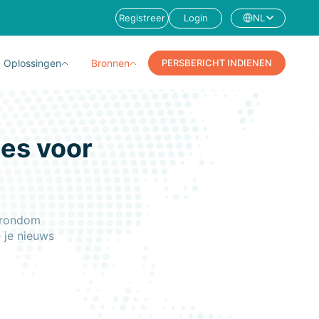
Registreer
Login
NL
Oplossingen
Bronnen
PERSBERICHT INDIENEN
ces voor
s rondom
 je nieuws