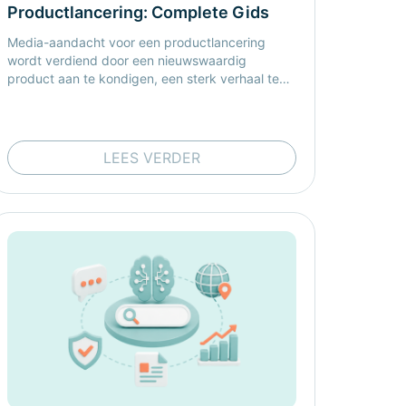
Productlancering: Complete Gids
Media-aandacht voor een productlancering
×
×
wordt verdiend door een nieuwswaardig
product aan te kondigen, een sterk verhaal te
ontwikkelen, relevante journalisten te benaderen
en de aankondiging via de juiste mediakanalen
te verspreiden.
LEES VERDER