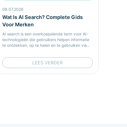
08.07.2026
Wat Is AI Search? Complete Gids
Voor Merken
AI search is een overkoepelende term voor AI-
technologieën die gebruikers helpen informatie
te ontdekken, op te halen en te gebruiken via
conversationele antwoorden in plaats van
traditionele lijsten met zoekresultaten.
LEES VERDER