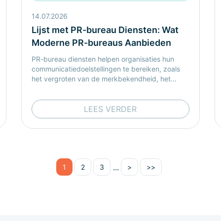
14.07.2026
Lijst met PR-bureau Diensten: Wat
Moderne PR-bureaus Aanbieden
PR-bureau diensten helpen organisaties hun
communicatiedoelstellingen te bereiken, zoals
het vergroten van de merkbekendheid, het
genereren van media-aandacht, het versterken
van de reputatie en het ondersteunen van
duurzame bedrijfsgroei.
LEES VERDER
...
1
2
3
>
>>